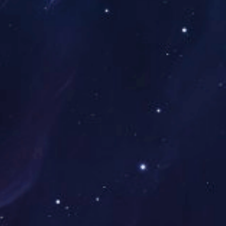
常伴随着争议。对于梅西而言，这种情况下射门不仅仅是一
对手、裁判甚至自己内心的多重压力，从而影响其投射决
点球经历，但每一次都会积累更多期待与责任。因此，当他
他不由自主地产生紧张感，从而导致了最终的失误。
直接关系到球队整体士气。在关键时刻未能把握住机会，无
的发挥受到一定限制。这种情绪上的波动，对整个团队而言
注与讨论。作为当今足坛最具代表性的明星之一，梅西的一
种情况下表现得更为稳定，而另一些人则给予了他理解与支
满和焦虑。
。众所周知，在接下来的比赛中，心理因素往往起着至关重
面临更大的挑战。因此，这一事件不仅是一次简单的小插