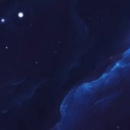
础。然而，他的一次意外失误却引发了各类不同反应。一方
有犯错的时候，包括世界最佳之选。他们愿意继续支持并鼓
甚至开始质疑他的能力。这类声音往往充满情绪化，对于一
批评无疑是雪上加霜。此外，还有一些网友通过社交平台表
多积极变化，而不是单纯指责某个个体。