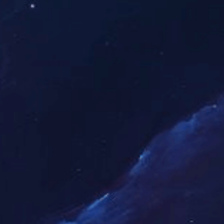
成功案例
企业风采
企业服务
互动
OOD体育
推荐文章
重返赛场的传奇篮球明星髌骨
手术后的奋斗与荣耀之路
2026-06-18