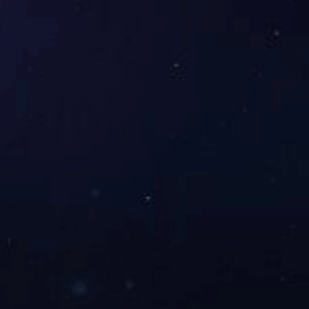
高个人表现，还能促进整个团队协作，使之更加默契。
能更加理性地看待体育竞技。不论结果如何，每位选手都在
容与理解，也是我们追求更高目标的重要组成部分。只有这
有机会去追求卓越。
媒体和公众广泛热议。这次事件不仅让我们看到了顶尖运动
育的重要性。从各方反应来看，无论是欢呼还是指责，都表
，我们更应注重理解与包容，为他们创造良好的成长空间。
到启示，在面对压力时找到合适的方法调整自己。同时，让
中的环境，让每位选手都能尽展风采，实现自我价值！
下一篇