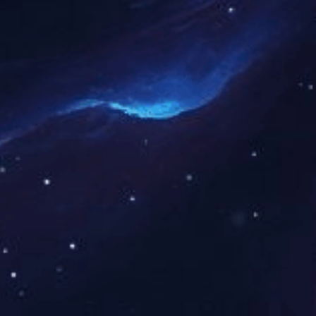
这种情感共鸣表明，不同层面的观众对于运动员心
意识到运动员并非机器，他们同样需要面对高压环
题展开更加深入的话题讨论。
4、对未来表现的启示
尽管此次点球失误给梅西及其团队带来了不少困扰
瞬间后，如何调节自身心态，将成为所有顶级运动
据越来越重要的位置，以帮助运动员提升抗压能力
同时，各俱乐部和国家队也应重视队伍文化建设，