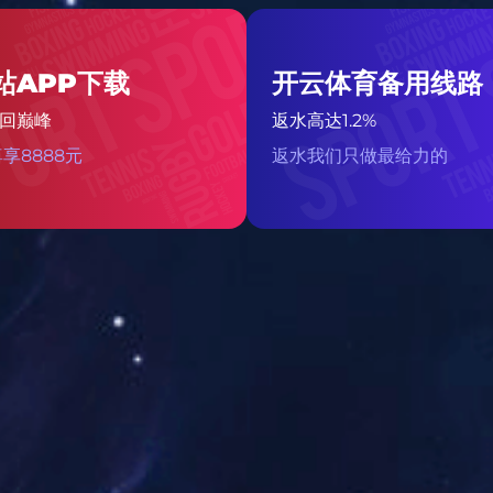
误引发球迷热议与反思
分享
技术、意识和对比赛的掌控力使他成为全球球迷心中的偶
会在关键时刻遭遇失误。最近，梅西在一次重要比赛中的点
球迷们感到失望，也促使大家开始重新审视运动员在压力下
、影响、球迷反应以及对于未来表现的启示四个方面深入探
这一事件的背景。在这场比赛中，梅西所在球队正面临着巨
都可能决定最终排名。这样的环境自然会对任何一位运动员