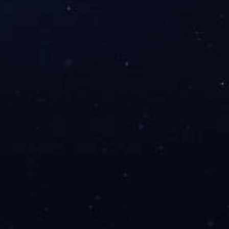
找到我们
地址
上海市长宁区金钟路999号3
幢6楼601室
电话
+16583919745
邮箱
generative@sina.com