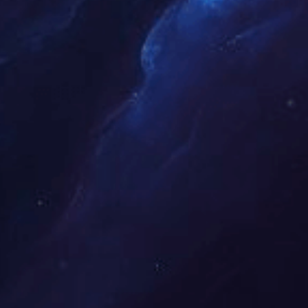
响。他所创造的一系列纪录激励着新一代球员不断追求卓
即使在今天，人们仍然会提起他的名字，会被他曾经创造过
伦宣布退役。虽然离开了赛场，但他的热情并未减退，而是转
种投资项目，同时也在影视行业有所尝试，以不同方式继续
公众视野之中，通过演讲和慈善活动传递正能量。同时，他
背后的故事。这些努力使他始终保持着较高的人气，并进一