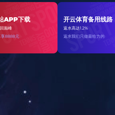
辉煌岁月与不朽成就回顾
分享
奇人物。他所创造的辉煌成就和对篮球运动的深远影响，使
平与成长、职业生涯及其辉煌战绩、个人荣誉与影响力以及
行深入回顾。通过这些方面的探讨，我们不仅能够更好地理
的重要启示。
童年充满了运动和激情。在他的少年时期，张伯伦展现出了出
体育项目，但最终选择了篮球作为自己的主攻方向。他在学
关注。
得了多个州级比赛冠军，并以独特风格引领着球队向前发