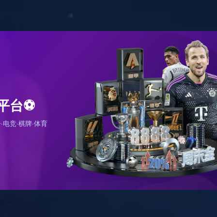
首页
发现
OD体育官网
成功案例
企业风采
企业
成功案例
首页
成功案例