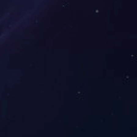
的成就，更应当学习到那些超越竞技层面的精神财富。正如
的梦想。”这样的信念将永远激励着无数后来者继续前行。
属于自己的辉煌篇章。从早期童年的艰辛，到后来体育舞台
的不懈追求。同时，无论是在竞技场上的表现还是退役后的
会，以及如何塑造未来之路。
了解这位杰出的篮球巨星，同时也希望每一位年轻人在追逐
张伯伦一样，在人生舞台上创造属于自己的精彩瞬间。
下一篇