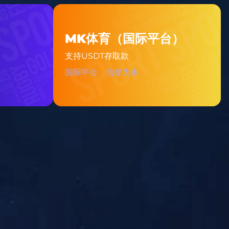
搜索
导航
发现
OD体育官网