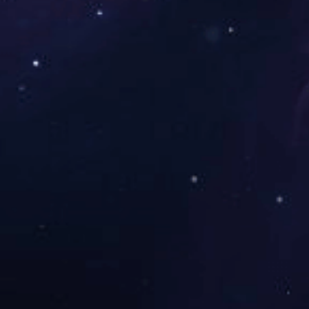
步巩固了其传奇地位。
如今，当我们回顾这位传奇人物时，不仅要看到他
他所说：“我最大的愿望就是鼓励年轻人去追寻自己
总结：
威尔特·张伯伦以其非凡才能和不屈意志谱写了一段
上的耀眼光芒，每一步都彰显着一个真正传奇人物
贡献，都充分体现出一个伟大的运动员如何影响社
正因如此，我们有必要重温这段历史，让更多的人
梦想时，都能把握住机会，不断进取，就像当年的
上一篇