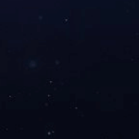
导航
网站地图
中国最好
发现
OD体育官网
SiteMap
pp下
成功案例
信息和产
企业风采
企业服务
互动
OOD体育
ribe