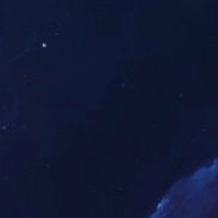
成功案例
企业风采
企业服务
互动
OOD体育
推荐文章
重返赛场的传奇篮球明星髌骨
手术后的奋斗与荣耀之路
2026-06-18