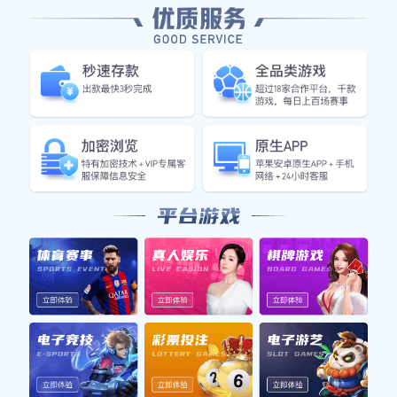
己的梦想。
1、成长初期的训练经历
富阳篮球明星们的大部分成长经历都离不开艰苦的训练。在
他们年幼的时候，便开始接触篮球这项运动。许多孩子都是
从学校的篮球社团或社区活动中获得了第一次打球的机会。
从最初的投篮、运球，到后来的战术配合，这些基本功为他
们日后的发展奠定了坚实的基础。
在这个阶段，教练和家庭环境起到了重要作用。许多富阳的
小球员会得到专业教练的指导，而父母也积极支持他们参与
各种比赛。在这样的氛围下，他们不仅锻炼了身体素质，也
培养了团队合作意识。这些早期体验让他们逐渐爱上了这项
运动，并愿意为之付出更多努力。
此外，随着个人水平提升，一些有潜力的小球员开始被选入
更高级别的青训班。这些青训营提供系统化和专业化的训
练，让他们有机会与其他优秀的小球员交流切磋，同时接受
高水平教练团队的指导，为未来的发展铺平道路。