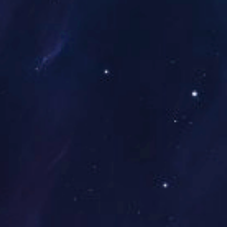
健身器材的需求。例如，在疫情期间，居家健身成为一种新
幅提升。
更加注重个性化和体验式消费，对健身器材的选择也更为挑
年龄段及不同需求消费者的期望，如智能化设备应运而生，
始关注可持续发展，通过使用环保材料来制作健身器材。这
树立良好的社会形象提供了契机。因此，把握市场趋势和消
供了丰富选择。传统直营模式虽然稳妥，但风险较高，而特
品牌通过开放特许经营权，将成功经验复制到各地，降低了
式，例如小额投资或区域代理。这种创新型加盟模式不仅适
响力。此外，有些企业还推出线上线下一体化合作，让投资
度。
公司还在探索“会员制”或“分销制”等新的商业模式，使得加