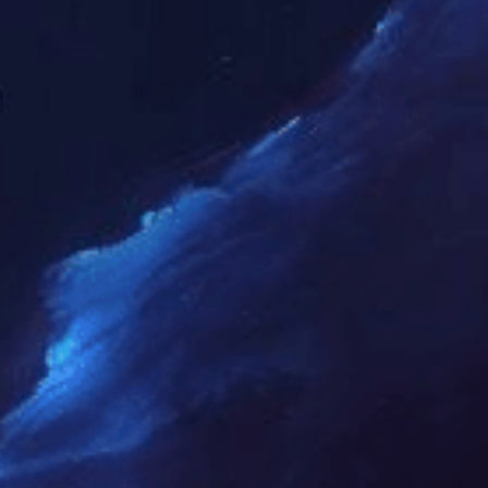
篮球明星转场合体背后的故事
与挑战揭秘
2026-06-18
篮球明星握手瞬间精彩转场图
片展现友谊与竞技精神的完美
结合
2026-06-17
全明星篮球赛精彩瞬间尽在此
处篮球明星写真集带你领略运
动魅力与激情
2026-06-13
足球明星科尔的父亲是谁揭秘
其家族背景与足球传承故事
2026-05-23
足球明星刺青艺术女生版展现
个性与魅力的时尚选择