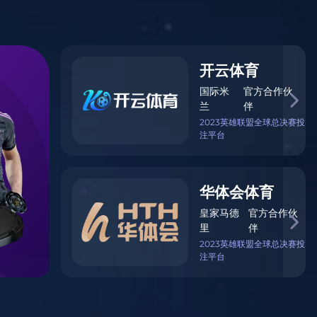
Call 24/7
服务
互动
OOD体育
16583919745