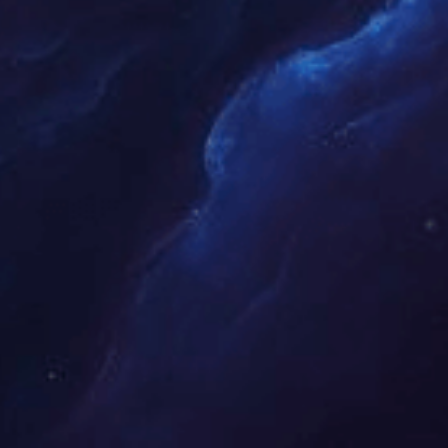
也是一种有效策略。一些健身房开始联合科技企业，为会员
也增强了客户粘性。在这种氛围下，各类创新型商业活动层
。
牌建设至关重要。在这个信息爆炸时代，一个强大的品牌能
，无论是产品质量还是售后服务，都必须保持高水准，以确