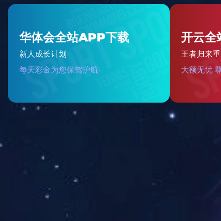
探索体育健身器材加盟
推广与发展
2026-04-30
1
随着健康意识的提升，体育健身器材市场迎来了前
长的消费者需求，还能推动健康生活方式的普及与
盟提供基础依据；其次，分析加盟模式的多样性及
升竞争力；最后，阐述品牌建设对加盟商的重要性
讨，我们将全面了解探索体育健身器材加盟新机遇
1、市场趋势与消费者偏好
近年来，人们对健康生活方式的关注显著增加，这