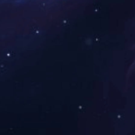
保良好的用户体验。
其次，可持续发展理念也愈发被重视。不仅要关注
牌已经开始采用绿色生产工艺，并积极参与公益活
高其公众形象，从而吸引更多潜在客户关注并认可
最后，通过跨界合作，共同开拓新的业务领域，也
发配套饮食计划，不仅可以延伸业务链，还能增强
投身于可持续发展的企业，将更具竞争优势。
总结：
综上所述，“探索体育健身器材加盟新机遇助力健康
体实施策略，每一步都需要深入思考和实践。然而
功之道。同时，要紧跟时代步伐，把握行业变化，
总而言之，在这一充满挑战与机遇并存的大环境中
属于我们的机会，实现事业上的辉煌成就，同时也
上一篇