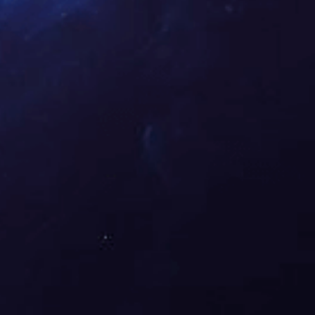
2026-05-23
足球巨星们的日常生活揭秘从
训练到休闲的多彩瞬间
2026-05-20
精彩回顾欧洲杯足球集锦历届
经典瞬间与传奇球员表现分析
2026-05-08
篮球明星特的传奇之路与辉煌
成就探秘，激励无数年轻球员
追逐梦想
2026-05-07
篮球明星享受美味串串的趣味
时刻精彩瞬间大揭秘
2026-05-07