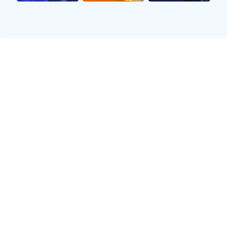
About Us
发现
OD体育官网
成立于2005年，总部位于河北省晋州市，致力于为
全球迷提供全方位的娱乐和体验服务。经过多年的发
展，已成为行业领先的娱乐平台之一，覆盖了
OD体育官
网
直播、赛事和
OOD体育
周边等多个领域，旨在通过创
新技术与卓越服务，让爱好者享受更丰富、便捷的体
验。
作为国内行业的先锋，在直播领域取得了显著成
绩。公司自成立以来，便投入大量资源进行赛事直播的
研发与运营，搭建了一个高效、稳定的直播平台。无论